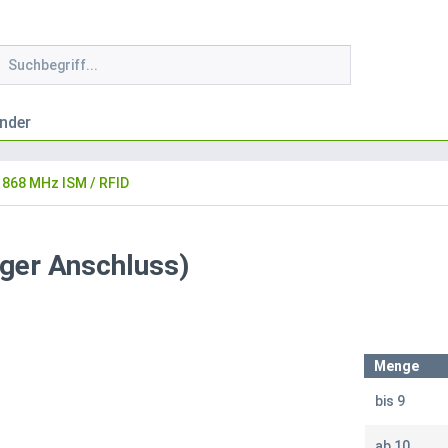
nder
868 MHz ISM / RFID
ger Anschluss)
Menge
bis
9
ab
10