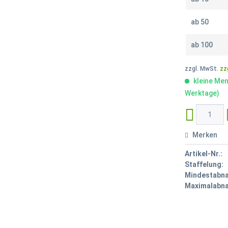
ab
50
ab
100
zzgl. MwSt.
zz
kleine Men
Werktage)
Merken
Artikel-Nr.:
Staffelung:
Mindestabn
Maximalabn