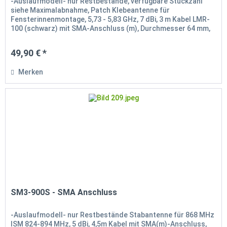
-Auslaufmodell- nur Restbestände, verfügbare Stückzahl
siehe Maximalabnahme, Patch Klebeantenne für
Fensterinnenmontage, 5,73 - 5,83 GHz, 7 dBi, 3 m Kabel LMR-
100 (schwarz) mit SMA-Anschluss (m), Durchmesser 64 mm,
Höhe 19 mm, Farbe:...
49,90 € *
Merken
SM3-900S - SMA Anschluss
-Auslaufmodell- nur Restbestände Stabantenne für 868 MHz
ISM 824-894 MHz, 5 dBi, 4,5m Kabel mit SMA(m)-Anschluss,