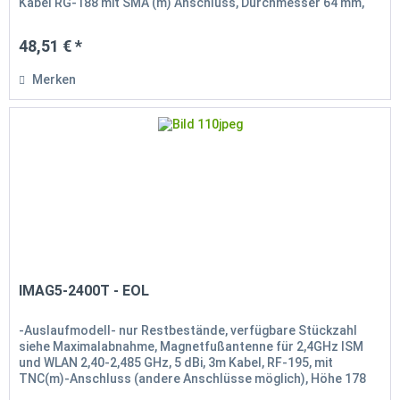
Kabel RG-188 mit SMA (m) Anschluss, Durchmesser 64 mm,
Höhe...
48,51 € *
Merken
IMAG5-2400T - EOL
-Auslaufmodell- nur Restbestände, verfügbare Stückzahl
siehe Maximalabnahme, Magnetfußantenne für 2,4GHz ISM
und WLAN 2,40-2,485 GHz, 5 dBi, 3m Kabel, RF-195, mit
TNC(m)-Anschluss (andere Anschlüsse möglich), Höhe 178
mm, RoHS konform