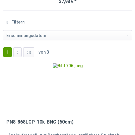
37,98 € *
Filtern
1
von
3
PN8-868LCP-10k-BNC (60cm)