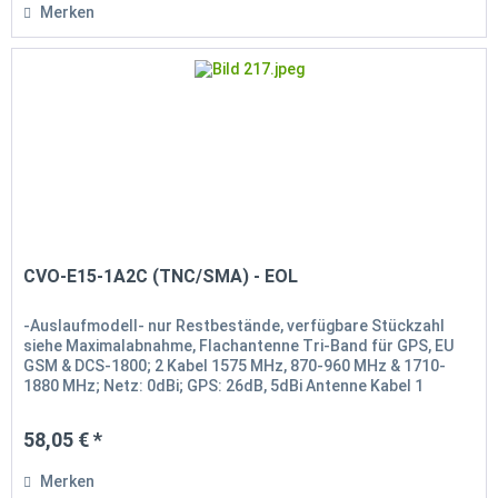
Merken
CVO-E15-1A2C (TNC/SMA) - EOL
-Auslaufmodell- nur Restbestände, verfügbare Stückzahl
siehe Maximalabnahme, Flachantenne Tri-Band für GPS, EU
GSM & DCS-1800; 2 Kabel 1575 MHz, 870-960 MHz & 1710-
1880 MHz; Netz: 0dBi; GPS: 26dB, 5dBi Antenne Kabel 1
Netz/PCS: 4,5 m...
58,05 € *
Merken