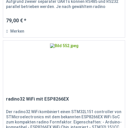
Aufgrund zweier separater UARTs können RS485 und RS232
parallel betrieben werden. Je nach gewähltem radino
Funkmodul können...
79,00 € *
Merken
radino32 WiFi mit ESP8266EX
Der radino32 WiFi kombiniert einen STM32L151 controller von
STMicroelectronics mit dem bekannten ESP8266EX WiFi SoC
zum kompakten radino Formfaktor. Eigenschaften: - Arduino-
kompatibel - ESP8266EX WiFi Chip, integriert - STM32L151CC