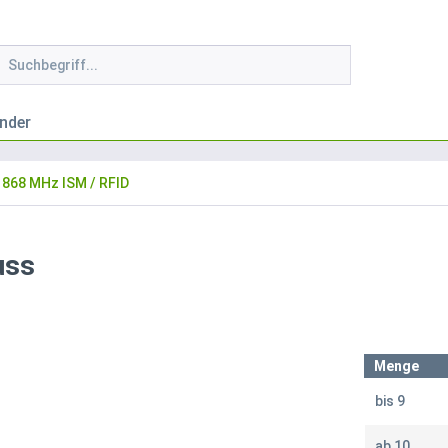
nder
868 MHz ISM / RFID
uss
Menge
bis
9
ab
10