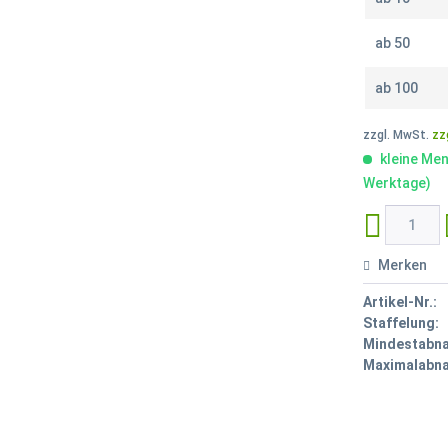
ab
50
ab
100
zzgl. MwSt.
zz
kleine Men
Werktage)
Merken
Artikel-Nr.:
Staffelung:
Mindestabn
Maximalabn