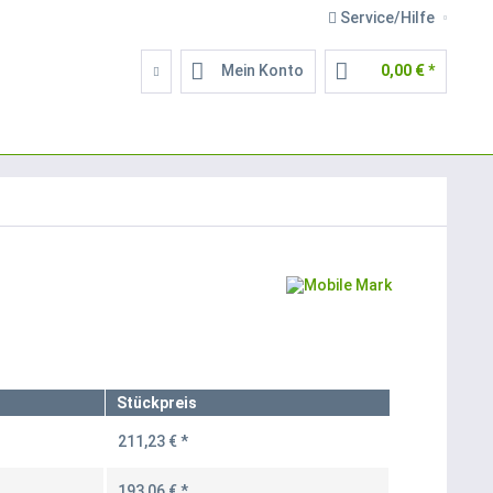
Service/Hilfe
Mein Konto
0,00 € *
Stückpreis
211,23 € *
193,06 € *