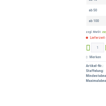
ab
50
ab
100
zzgl. MwSt.
zz
Lieferzeit
Merken
Artikel-Nr.:
Staffelung:
Mindestabn
Maximalabn