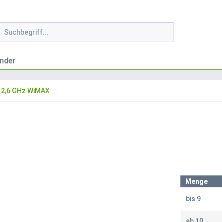
nder
2,6 GHz WiMAX
Menge
bis
9
ab
10