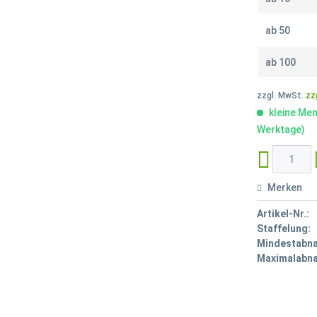
ab
50
ab
100
zzgl. MwSt.
zz
kleine Men
Werktage)
Merken
Artikel-Nr.:
Staffelung:
Mindestabn
Maximalabn