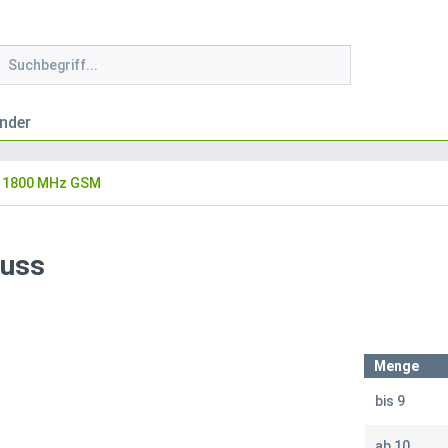
nder
1800 MHz GSM
luss
Menge
bis
9
ab
10