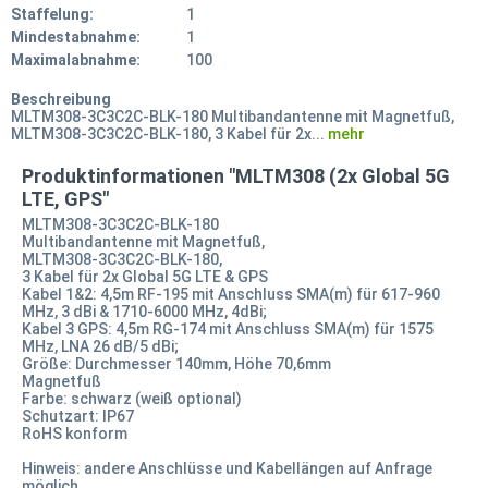
Staffelung:
1
Mindestabnahme:
1
Maximalabnahme:
100
Beschreibung
MLTM308-3C3C2C-BLK-180 Multibandantenne mit Magnetfuß,
MLTM308-3C3C2C-BLK-180, 3 Kabel für 2x...
mehr
Produktinformationen "MLTM308 (2x Global 5G
LTE, GPS"
MLTM308-3C3C2C-BLK-180
Multibandantenne mit Magnetfuß,
MLTM308-3C3C2C-BLK-180,
3 Kabel für 2x Global 5G LTE & GPS
Kabel 1&2: 4,5m RF-195 mit Anschluss SMA(m) für 617-960
MHz, 3 dBi & 1710-6000 MHz, 4dBi;
Kabel 3 GPS: 4,5m RG-174 mit Anschluss SMA(m) für 1575
MHz, LNA 26 dB/5 dBi;
Größe: Durchmesser 140mm, Höhe 70,6mm
Magnetfuß
Farbe: schwarz (weiß optional)
Schutzart: IP67
RoHS konform
Hinweis: andere Anschlüsse und Kabellängen auf Anfrage
möglich