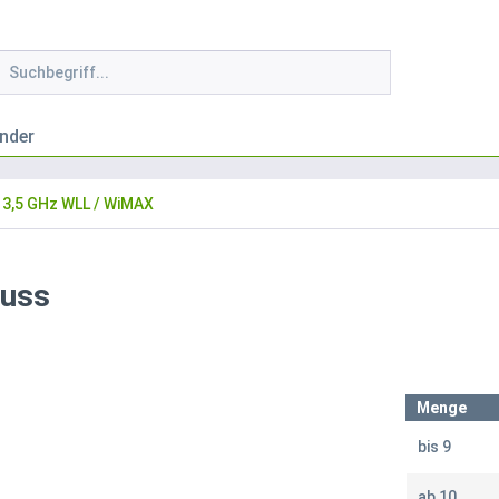
nder
3,5 GHz WLL / WiMAX
luss
Menge
bis
9
ab
10