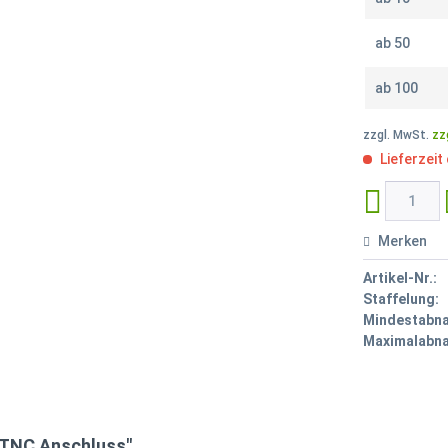
ab
50
ab
100
zzgl. MwSt.
zz
Lieferzeit
Merken
Artikel-Nr.:
Staffelung:
Mindestabn
Maximalabn
 TNC Anschluss"