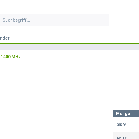
nder
1400 MHz
Menge
bis
9
ab
10