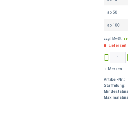
ab
50
ab
100
zzgl. MwSt.
zz
Lieferzeit
Merken
Artikel-Nr.:
Staffelung:
Mindestabn
Maximalabn