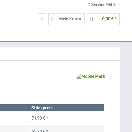
Service/Hilfe
Mein Konto
0,00 € *
Stückpreis
71,93 € *
65,74 € *