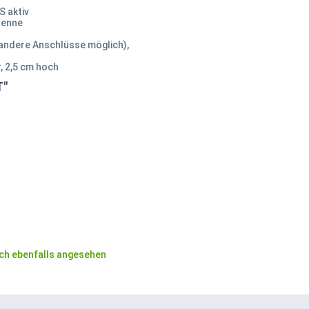
 aktiv
ntenne
andere Anschlüsse möglich),
, 2,5 cm hoch
T"
ch ebenfalls angesehen