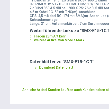
Tribandantenne für EU GSM & DCS-1800, 2 Kabel
870-960 MHz & 1710-1880 MHz und 3.3/5 VDC, GPS
2 dBi bei 850 & 5 dBi bei 1900, GPS: 26 dB, 5 dBi A
4,5 m Kabel RG-58 mit TNC(m)-Anschluss,
GPS: 4,5 m Kabel RG-174 mit SMA(m)-Anschluss (
Schraubmontage
Länge: 31 cm, Antennenkörper: 7 cm Durchmesser
Weiterführende Links zu "SMX-E15-1C 
Fragen zum Artikel?
Weitere Artikel von Mobile Mark
Datenblätter zu "SMX-E15-1C T"
Download Datenblatt
Ähnliche Artikel
Kunden kauften auch
Kunden haben si