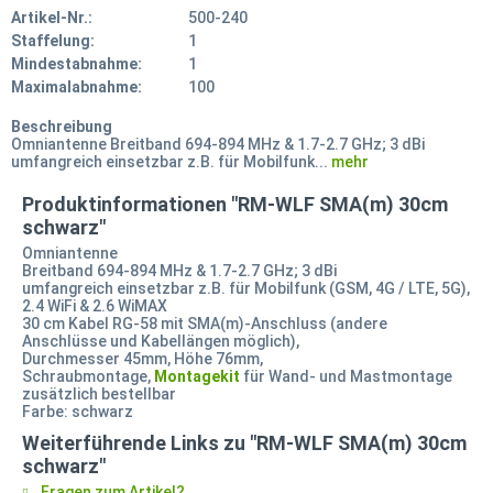
Artikel-Nr.:
500-240
Staffelung:
1
Mindestabnahme:
1
Maximalabnahme:
100
Beschreibung
Omniantenne Breitband 694-894 MHz & 1.7-2.7 GHz; 3 dBi
umfangreich einsetzbar z.B. für Mobilfunk...
mehr
Produktinformationen "RM-WLF SMA(m) 30cm
schwarz"
Omniantenne
Breitband 694-894 MHz & 1.7-2.7 GHz; 3 dBi
umfangreich einsetzbar z.B. für Mobilfunk (GSM, 4G / LTE, 5G),
2.4 WiFi & 2.6 WiMAX
30 cm Kabel RG-58 mit SMA(m)-Anschluss (andere
Anschlüsse und Kabellängen möglich),
Durchmesser 45mm, Höhe 76mm,
Schraubmontage,
Montagekit
für Wand- und Mastmontage
zusätzlich bestellbar
Farbe: schwarz
Weiterführende Links zu "RM-WLF SMA(m) 30cm
schwarz"
Fragen zum Artikel?