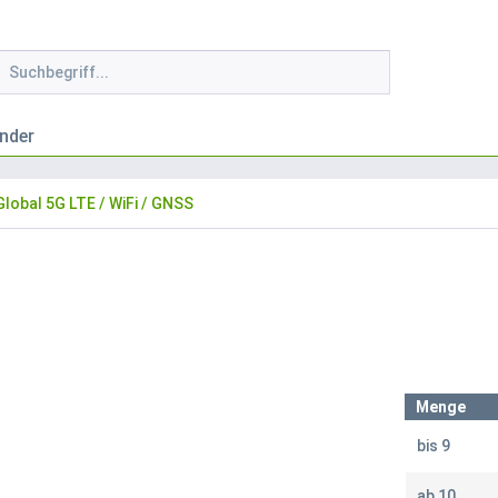
nder
Global 5G LTE / WiFi / GNSS
Menge
bis
9
ab
10