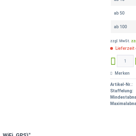
ab
50
ab
100
zzgl. MwSt.
zz
Lieferzeit
Merken
Artikel-Nr.:
Staffelung:
Mindestabn
Maximalabn
 WiFi, GPS)"