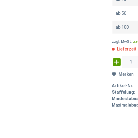
ab
50
ab
100
zzgl. MwSt.
zz
Lieferzeit
Merken
Artikel-Nr.:
Staffelung:
Mindestabn
Maximalabn