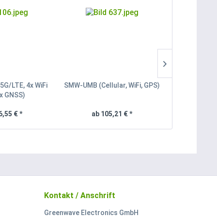
5G/LTE, 4x WiFi
SMW-UMB (Cellular, WiFi, GPS)
LTMG944 (4
1x GNSS)
G
6,55 € *
ab 105,21 € *
ab 3
Kontakt / Anschrift
Greenwave Electronics GmbH