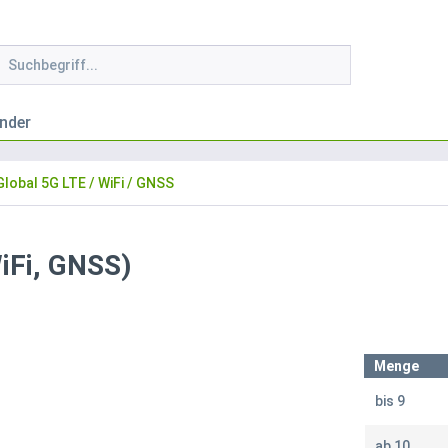
nder
Global 5G LTE / WiFi / GNSS
iFi, GNSS)
Menge
bis
9
ab
10