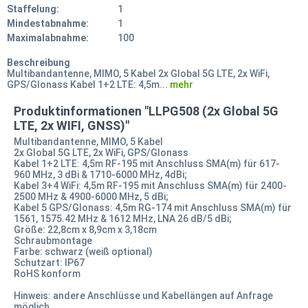
Staffelung:
1
Mindestabnahme:
1
Maximalabnahme:
100
Beschreibung
Multibandantenne, MIMO, 5 Kabel 2x Global 5G LTE, 2x WiFi,
GPS/Glonass Kabel 1+2 LTE: 4,5m...
mehr
Produktinformationen "LLPG508 (2x Global 5G
LTE, 2x WIFI, GNSS)"
Multibandantenne, MIMO, 5 Kabel
2x Global 5G LTE, 2x WiFi, GPS/Glonass
Kabel 1+2 LTE: 4,5m RF-195 mit Anschluss SMA(m) für 617-
960 MHz, 3 dBi & 1710-6000 MHz, 4dBi;
Kabel 3+4 WiFi: 4,5m RF-195 mit Anschluss SMA(m) für 2400-
2500 MHz & 4900-6000 MHz, 5 dBi;
Kabel 5 GPS/Glonass: 4,5m RG-174 mit Anschluss SMA(m) für
1561, 1575.42 MHz & 1612 MHz, LNA 26 dB/5 dBi;
Größe: 22,8cm x 8,9cm x 3,18cm
Schraubmontage
Farbe: schwarz (weiß optional)
Schutzart: IP67
RoHS konform
Hinweis: andere Anschlüsse und Kabellängen auf Anfrage
möglich