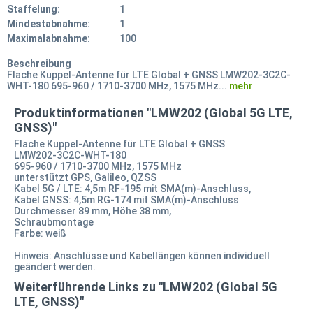
Staffelung:
1
Mindestabnahme:
1
Maximalabnahme:
100
Beschreibung
Flache Kuppel-Antenne für LTE Global + GNSS LMW202-3C2C-
WHT-180 695-960 / 1710-3700 MHz, 1575 MHz...
mehr
Produktinformationen "LMW202 (Global 5G LTE,
GNSS)"
Flache Kuppel-Antenne für LTE Global + GNSS
LMW202-3C2C-WHT-180
695-960 / 1710-3700 MHz, 1575 MHz
unterstützt GPS, Galileo, QZSS
Kabel 5G / LTE: 4,5m RF-195 mit SMA(m)-Anschluss,
Kabel GNSS: 4,5m RG-174 mit SMA(m)-Anschluss
Durchmesser 89 mm, Höhe 38 mm,
Schraubmontage
Farbe: weiß
Hinweis: Anschlüsse und Kabellängen können individuell
geändert werden.
Weiterführende Links zu "LMW202 (Global 5G
LTE, GNSS)"