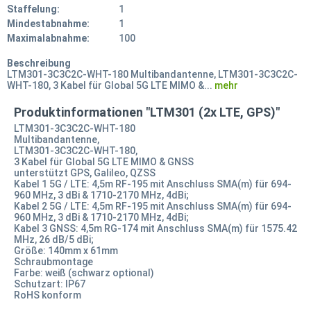
Staffelung:
1
Mindestabnahme:
1
Maximalabnahme:
100
Beschreibung
LTM301-3C3C2C-WHT-180 Multibandantenne, LTM301-3C3C2C-
WHT-180, 3 Kabel für Global 5G LTE MIMO &...
mehr
Produktinformationen "LTM301 (2x LTE, GPS)"
LTM301-3C3C2C-WHT-180
Multibandantenne,
LTM301-3C3C2C-WHT-180,
3 Kabel für Global 5G LTE MIMO & GNSS
unterstützt GPS, Galileo, QZSS
Kabel 1 5G / LTE: 4,5m RF-195 mit Anschluss SMA(m) für 694-
960 MHz, 3 dBi & 1710-2170 MHz, 4dBi;
Kabel 2 5G / LTE: 4,5m RF-195 mit Anschluss SMA(m) für 694-
960 MHz, 3 dBi & 1710-2170 MHz, 4dBi;
Kabel 3 GNSS: 4,5m RG-174 mit Anschluss SMA(m) für 1575.42
MHz, 26 dB/5 dBi;
Größe: 140mm x 61mm
Schraubmontage
Farbe: weiß (schwarz optional)
Schutzart: IP67
RoHS konform