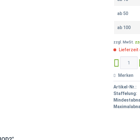
ab
50
ab
100
zzgl. MwSt.
zz
Lieferzeit
Merken
Artikel-Nr.:
Staffelung:
Mindestabn
Maximalabn
MOD2"