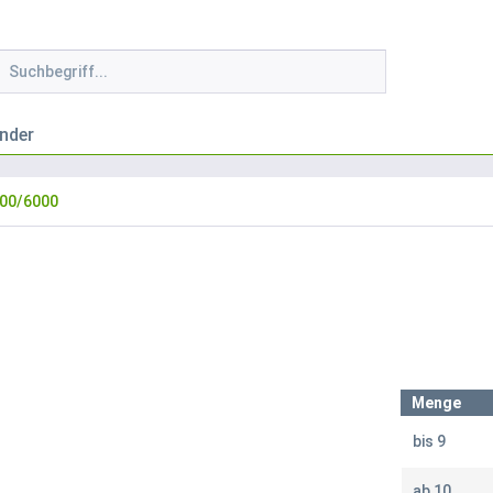
nder
00/6000
Menge
bis
9
ab
10